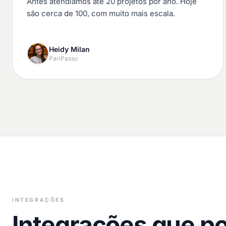
Antes atendíamos até 20 projetos por ano. Hoje
são cerca de 100, com muito mais escala.
Heidy Milan
PariPassu
INTEGRAÇÕES
Integrações que po