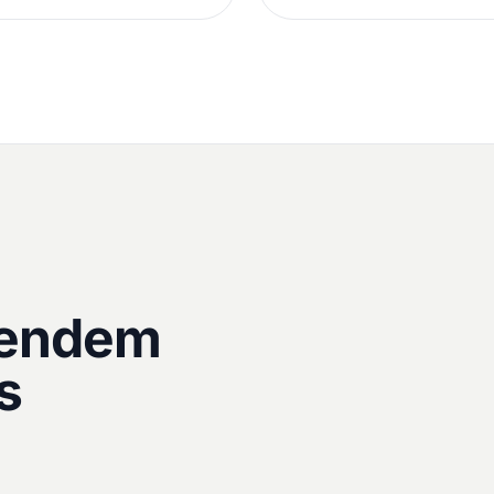
tendem
s