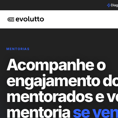
Diag
MENTORIAS
Acompanhe o
engajamento d
mentorados e v
mentoria
se ve