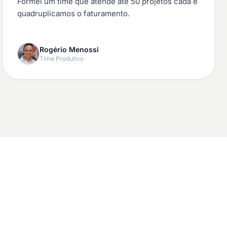
Formei um time que atende até 50 projetos cada e
quadruplicamos o faturamento.
Rogério Menossi
Time Produtivo