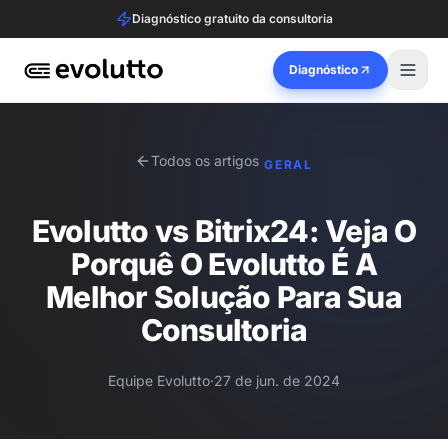
Diagnóstico gratuito da consultoria
Diagnóstico
Todos os artigos
GERAL
Evolutto vs Bitrix24: Veja O
Porquê O Evolutto É A
Melhor Solução Para Sua
Consultoria
Equipe Evolutto
·
27 de jun. de 2024