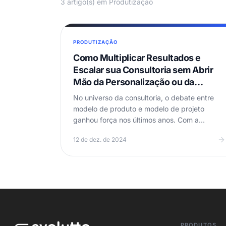
3 artigo(s) em Produtização
PRODUTIZAÇÃO
Como Multiplicar Resultados e
Escalar sua Consultoria sem Abrir
Mão da Personalização ou da
Qualidade
No universo da consultoria, o debate entre
modelo de produto e modelo de projeto
ganhou força nos últimos anos. Com a
crescente demanda por serviços ágeis…
12 de dez. de 2024
PRODUTOS